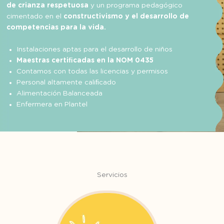
de crianza respetuosa
y un programa pedagógico
cimentado en el
constructivismo y el desarrollo de
competencias para la vida.
Instalaciones aptas para el desarrollo de niños
Maestras certiﬁcadas en la NOM 0435
Contamos con todas las licencias y permisos
Personal altamente caliﬁcado
Alimentación Balanceada
Enfermera en Plantel
Servicios