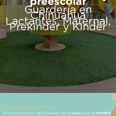
preescolar
Guardería en
Chihuahua
Lactantes, Maternal,
Prekinder y Kinder
Escuela de Educación Inicial
Es el único Centro de Educación Inicial basado en un
modelo